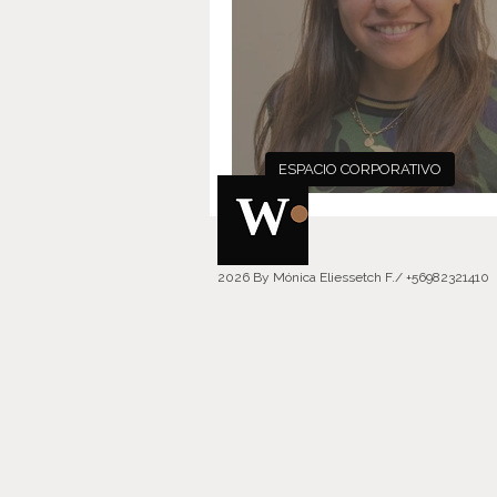
ESPACIO CORPORATIVO
Juventud, divino tesor
2026 By Mónica Eliessetch F./ +56982321410