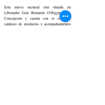
Esta nueva sucursal está situada en 
Libertador Gral. Bernardo O'Higgins 716, 
Concepción y cuenta con el completo 
catálogo de productos y acompañamientos 
que los caracterizan, incluyendo opciones 
vegetarianas y veganas. Puedes encontrar 
más información sobre éste y más locales de 
Under en su sitio web 
www.underpizza.com
 o en su Instagram 
@underpizzachile. 
GOURMET
Entradas recientes
Ver todo