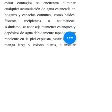
evitar contagios se encuentra eliminar 
cualquier acumulación de agua estancada en 
hogares y espacios comunes, como baldes, 
floreros, recipientes o neumáticos. 
Asimismo, se aconseja mantener estanques y 
depósitos de agua debidamente tapados, usar 
repelente en la piel expuesta, vestir ropa de 
manga larga y colores claros, e instalar 
mosquiteros en puertas y ventanas.
Las autoridades sanitarias recalcaron que la 
vigilancia continuará activa, especialmente 
en puntos de ingreso al país y zonas de 
mayor tránsito, mientras se refuerzan las 
campañas informativas para que la población 
adopte medidas preventivas de manera 
temprana.
“Cuando la información es clara y oportuna, 