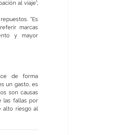
ión al viaje”, 
repuestos. “Es 
referir marcas 
ento y mayor 
uce de forma 
s un gasto, es 
os son causas 
las fallas por 
lto riesgo al 