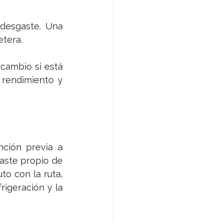
 desgaste. Una 
etera.
 cambio si está 
 rendimiento y 
ción previa a 
ste propio de 
o con la ruta, 
igeración y la 