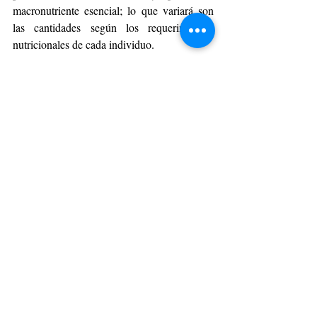
macronutriente esencial; lo que variará son 
las cantidades según los requerimientos 
nutricionales de cada individuo.
6. Los carbohidratos pueden mejorar el 
rendimiento físico
Verdad: Los carbohidratos son la principal 
fuente de energía del cuerpo, por lo cual 
cumplen un rol de gran importancia a la hora 
de entrenar. Luego del entrenamiento físico, 
el consumo de alimentos que aporten 
carbohidratos permite reponer las reservas de 
glucógeno en los músculos, facilitando la 
recuperación y reduciendo la fatiga 
muscular. 
Finalmente, la Dra. Solís – Rosas enfatiza 
que la clave está en mantener una 
alimentación equilibrada y sostenible. No 