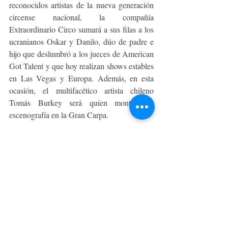
reconocidos artistas de la nueva generación 
circense nacional, la compañía 
Extraordinario Circo sumará a sus filas a los 
ucranianos Oskar y Danilo, dúo de padre e 
hijo que deslumbró a los jueces de American 
Got Talent y que hoy realizan shows estables 
en Las Vegas y Europa. Además, en esta 
ocasión, el multifacético artista chileno 
Tomás Burkey será quien montará la 
escenografía en la Gran Carpa. 
“Alicia en el Circo de las Maravillas”
 ha 
sido producida para que la familia en su 
totalidad viva la mejor experiencia, lo que se 
ve reflejado en un ingreso expedito, 
disponibilidad de estacionamientos y detalles 
cuidados para que todos los asistentes vivan 
la magia del circo como nunca antes. 
Entradas a la venta en 
Ticketpro.cl