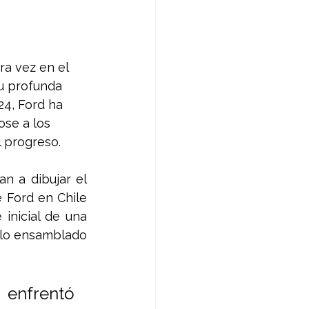
a vez en el 
su profunda 
24, Ford ha 
ose a los 
l progreso.
 a dibujar el 
 Ford en Chile 
inicial de una 
ulo ensamblado 
 enfrentó 