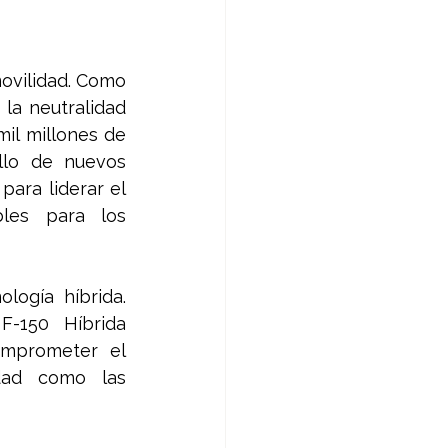
ovilidad. Como 
la neutralidad 
il millones de 
llo de nuevos 
ara liderar el 
les para los 
ogía híbrida. 
-150 Híbrida 
mprometer el 
dad como las 