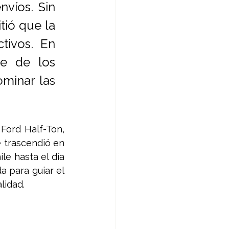
víos. Sin 
ió que la 
ivos. En 
e de los 
minar las 
ord Half-Ton, 
trascendió en 
e hasta el día 
a para guiar el 
lidad. 