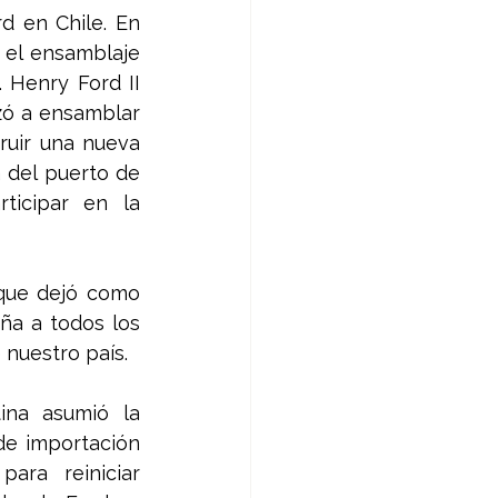
 en Chile. En 
 el ensamblaje 
 Henry Ford II 
zó a ensamblar 
ruir una nueva 
del puerto de 
icipar en la 
 que dejó como 
a a todos los 
 nuestro país.
na asumió la 
de importación 
ara reiniciar 