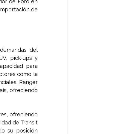
dor de Ford en 
importación de 
 demandas del 
V, pick-ups y 
apacidad para 
ctores como la 
ciales. Ranger 
s, ofreciendo 
es, ofreciendo 
idad de Transit 
o su posición 