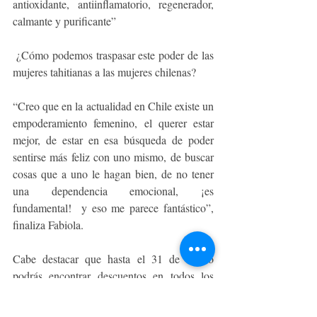
antioxidante, antiinflamatorio, regenerador, 
calmante y purificante” 
 ¿Cómo podemos traspasar este poder de las 
mujeres tahitianas a las mujeres chilenas?
“Creo que en la actualidad en Chile existe un 
empoderamiento femenino, el querer estar 
mejor, de estar en esa búsqueda de poder 
sentirse más feliz con uno mismo, de buscar 
cosas que a uno le hagan bien, de no tener 
una dependencia emocional, ¡es 
fundamental!  y eso me parece fantástico”, 
finaliza Fabiola. 
Cabe destacar que hasta el 31 de marzo 
podrás encontrar descuentos en todos los 
productos   (excepto KITS) con el código 
MujerMonoi en www.experienciamonoi.cl 