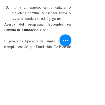
 Ir a un museo, centro cultural o 
biblioteca comunal y escoger libros o 
revistas acorde a su edad y gustos.
Acerca del programa Aprender en 
Familia de Fundación CAP
El programa Aprender en Familia, diseñado 
e implementado por Fundación CAP desde 
el año 2010, ha beneficiado hasta la fecha a 
cerca de 52 mil estudiantes y sus familias, de 
un total de 166 establecimientos 
educacionales, abarcando desde salas cuna y 
jardines infantiles públicos hasta escuelas y 
liceos, ubicados en 17 comunas de Chile. 
Tiene por objetivo potenciar el aprendizaje, 
desarrollo y bienestar de niños, niñas y 
jóvenes, involucrando a los padres y/o 