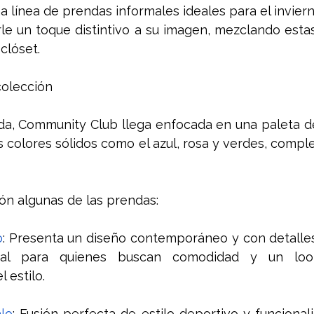
a línea de prendas informales ideales para el invierno
rle un toque distintivo a su imagen, mezclando estas
clóset.
olección 
a, Community Club llega enfocada en una paleta de 
 colores sólidos como el azul, rosa y verdes, comp
ón algunas de las prendas: 
o
: Presenta un diseño contemporáneo y con detalles 
eal para quienes buscan comodidad y un look
 estilo.
lo
: Fusión perfecta de estilo deportivo y funcionali