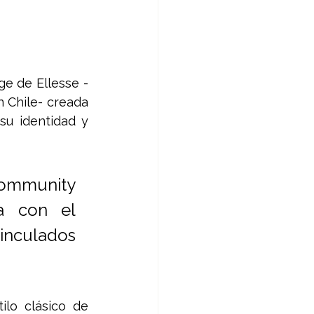
ge de Ellesse -
 Chile- creada 
u identidad y 
Community 
a con el 
inculados 
lo clásico de 