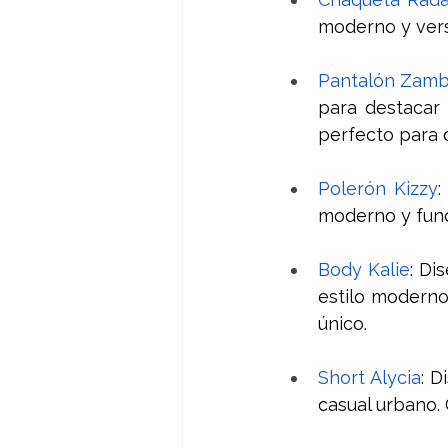
moderno y versá
Pantalón Zamb
para destacar 
perfecto para q
Polerón Kizzy
:
moderno y funci
Body Kalie
: Di
estilo moderno
único. 
Short Alycia
: D
casual urbano.