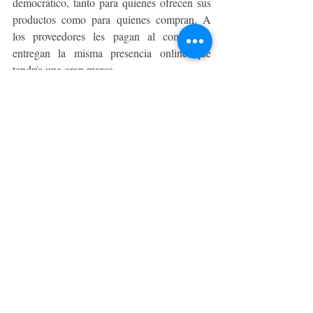
democrático, tanto para quienes ofrecen sus 
productos como para quienes compran. A 
los proveedores les pagan al contado y 
entregan la misma presencia online que 
tendría una gran marca.
Alianzas con empresas
Hoy 12Tren.com está asociado a Latam 
Pass, Travel Club, Santander y Banco de 
Chile
 para mayor beneficio de sus clientes. 
Además, 
está buscando empresas que 
quieran mejorar las condiciones de salud y 
alimentación de sus colaboradores a través 
de membresías en su plataforma. Inscribe a 
tu empresa en
https://12tren.com/convenios/
12tren
EMPRENDE, STARTUPS & PYME