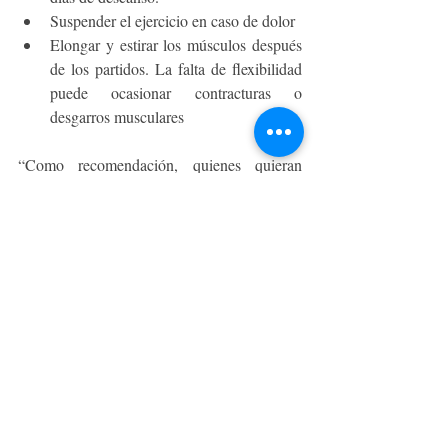
Suspender el ejercicio en caso de dolor
Elongar y estirar los músculos después 
de los partidos. La falta de flexibilidad 
puede ocasionar contracturas o 
desgarros musculares
“Como recomendación, quienes quieran 
practicar tenis, es ideal que tomen algunas 
clases para realizar bien los gestos técnicos, 
ya que una mala práctica puede producir 
lesiones. El mejor ejemplo de esto es un mal 
golpe de revés y la aparición de epicondilitis, 
más conocida como codo del tenista”, señala 
el Dr. Orizola. 
DEPORTE