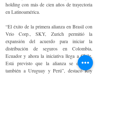
holding con más de cien años de trayectoria 
en Latinoamérica.
“El éxito de la primera alianza en Brasil con 
Vrio Corp., SKY, Zurich permitió la 
expansión del acuerdo para iniciar la 
distribución de seguros en Colombia, 
Ecuador y ahora la iniciativa llega a Chile. 
Está previsto que la alianza se expanda 
también a Uruguay y Perú”, destacó Roy 
Humphreys Director Regional de Seguros y 
Salud de Grupo Werthein.
Esta alianza forma parte de la estrategia de 
crecimiento de Zurich para posicionarse 
como una de las compañías de seguros 
masivas más grandes de la región, 
fortaleciendo su capacidad para forjar 
alianzas que trascienden fronteras 