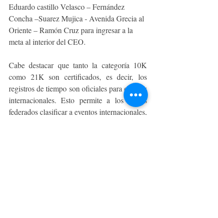
Eduardo castillo Velasco – Fernández 
Concha –Suarez Mujica - Avenida Grecia al 
Oriente – Ramón Cruz para ingresar a la 
meta al interior del CEO.
Cabe destacar que tanto la categoría 10K 
como 21K son certificados, es decir, los 
registros de tiempo son oficiales para eventos 
internacionales. Esto permite a los atletas 
federados clasificar a eventos internacionales, 
valida que la distancia promocionada tenga 
la medición exacta, un medidor oficial realiza 
la medición del circuito con instrumentos 
validados por Worldathletics, se garantizan 
puntos de provisiones específicos para atletas 
de elite, la Federación Atlética de Chile hace 
válido el reglamento de pedestrismo para 
criterios de clasificaciones siendo apoyados 
por jueces oficiales, se disponen de 