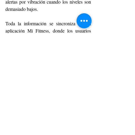
alertas por vibración cuando los niveles son 
demasiado bajos.
Toda la información se sincroniza con la 
aplicación Mi Fitness, donde los usuarios 
pueden revisar informes detallados y análisis 
fáciles de interpretar. Además, Xiaomi 
participa activamente en el desarrollo de 
Health Connect, facilitando la transferencia 
de datos de salud a aplicaciones de terceros 
para una gestión más integrada.
TECNOLOGÍA
Entradas recientes
Ver todo