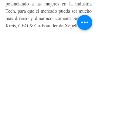
potenciando a las mujeres en la industria 
Tech, para que el mercado pueda ser mucho 
más diverso y dinámico, comenta Sebastián 
Kreis, CEO & Co-Founder de Xepelin. 
El evento Women in Tech 2023 se llevará a 
cabo el próximo miércoles 6 de diciembre a 
las 18:00 hrs en las oficinas WeWork de 
Mariano Sánchez Fontecilla, Las Condes, y 
será transmitido en vivo por las redes 
sociales de Xepelin. 
EMPRENDE, STARTUPS & PYME
Entradas recientes
Ver todo