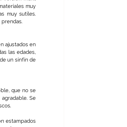
materiales muy 
s muy sutiles. 
 prendas. 
n ajustados en 
as las edades, 
e un sinfín de 
oble, que no se 
agradable. Se 
scos. 
con estampados 