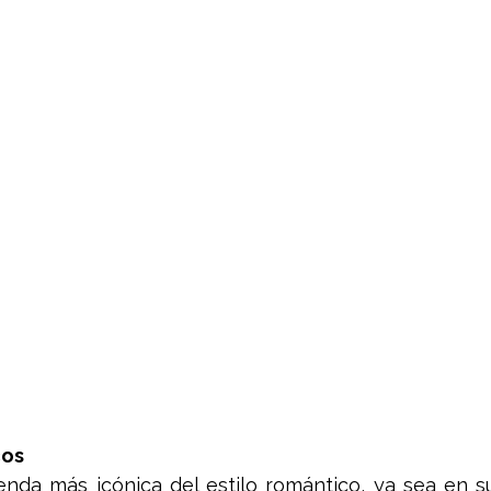
cos
enda más icónica del estilo romántico, ya sea en su