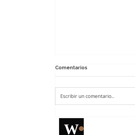
Comentarios
Escribir un comentario...
El paso que faltaba contra
las manchas: Natura
presenta una nueva
Esencia Multiaclaradora