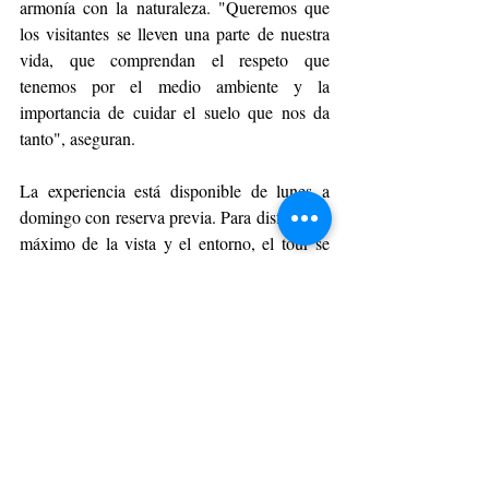
armonía con la naturaleza. "Queremos que 
los visitantes se lleven una parte de nuestra 
vida, que comprendan el respeto que 
tenemos por el medio ambiente y la 
importancia de cuidar el suelo que nos da 
tanto", aseguran.
La experiencia está disponible de lunes a 
domingo con reserva previa. Para disfrutar al 
máximo de la vista y el entorno, el tour se 
organiza principalmente al atardecer, 
ajustándose según la temporada: en otoño e 
invierno, la llegada sugerida es a las 16:00 
horas, y en primavera y verano a las 18:00 
horas. Los precios varían según el número 
de visitantes, comenzando desde $35.000 
por persona para grupos de 7 a 15 personas, 
hasta $50.000 por persona en grupos más 
pequeños. Para niños de 6 a 14 años, el valor 