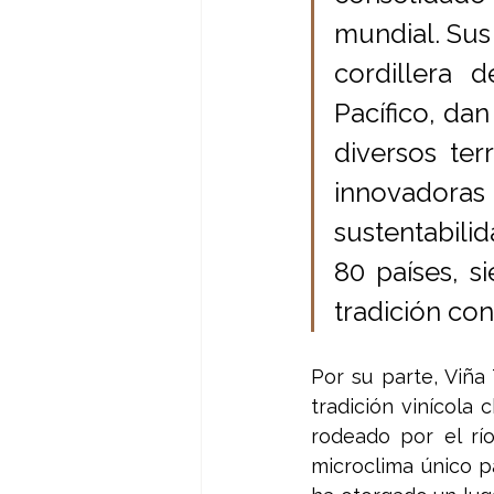
mundial. Sus 
cordillera 
Pacífico, dan
diversos ter
innovador
sustentabilid
80 países, s
tradición co
Por su parte, Viña
tradición vinícola 
rodeado por el rí
microclima único pa