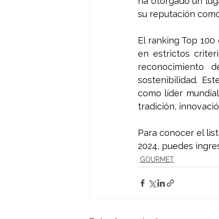
ha otorgado un lug
su reputación como 
El ranking Top 100
en estrictos criter
reconocimiento d
sostenibilidad. E
como líder mundial
tradición, innovaci
Para conocer el li
2024, puedes ingres
GOURMET