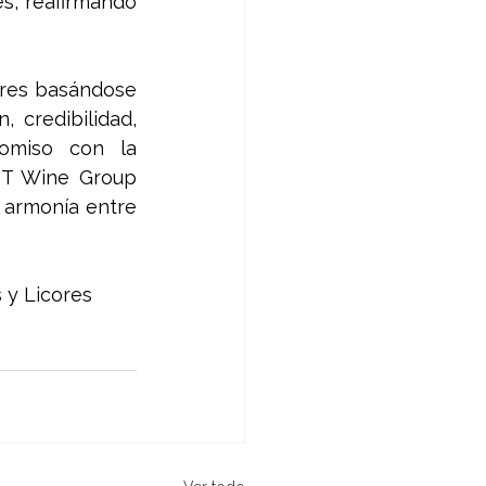
, reafirmando 
ores basándose 
 credibilidad, 
omiso con la 
PT Wine Group 
armonía entre 
 y Licores 