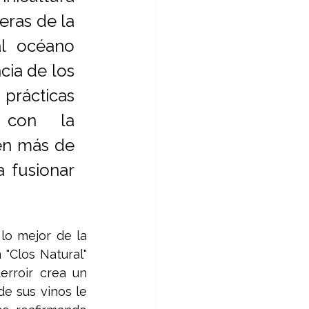
ras de la 
l océano 
cia de los 
prácticas 
con la 
en más de 
 fusionar 
lo mejor de la 
"Clos Natural" 
rroir crea un 
e sus vinos le 