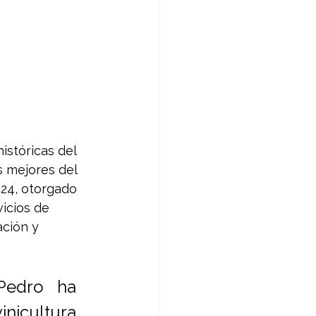
istóricas del 
s mejores del 
24, otorgado 
icios de 
ción y 
edro ha 
nicultura 