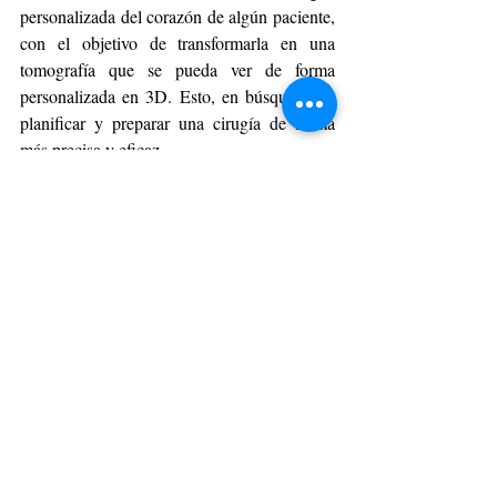
personalizada del corazón de algún paciente, 
con el objetivo de transformarla en una 
tomografía que se pueda ver de forma 
personalizada en 3D. Esto, en búsqueda de 
planificar y preparar una cirugía de forma 
más precisa y eficaz. 
El dispositivo
, que ya se ha visibilizado en 
variadas ferias científicas, de medicina y 
aulas universitarias en Europa, se encuentra 
disponible en Chile en formato demo. 
TECNOLOGÍA
Entradas recientes
Ver todo