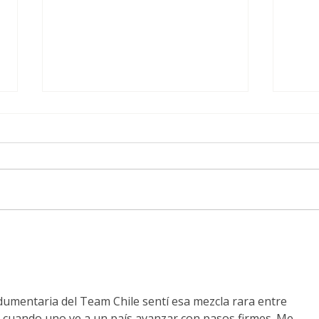
Iquique será sede por
Más 
primera vez del circuito
vibr
5150 TRIATHLON
Map
corr
reme
dumentaria del Team Chile sentí esa mezcla rara entre 
sane
 cuando uno ve a un país avanzar con pasos firmes. Me 