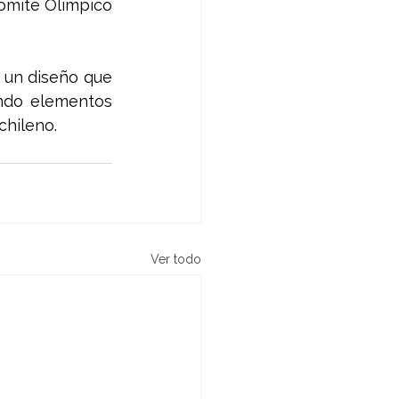
omité Olímpico 
 un diseño que 
ndo elementos 
hileno. 
Ver todo