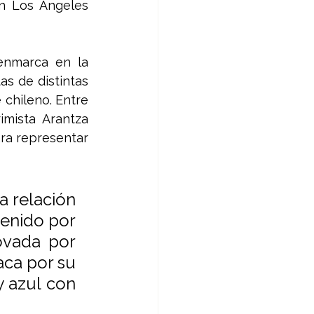
n Los Ángeles 
enmarca en la 
s de distintas 
 chileno. Entre 
mista Arantza 
ra representar 
 relación 
enido por 
vada por 
ca por su 
 azul con 