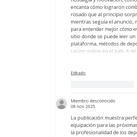
encanta cómo lograron combi
rosado que al principio sorp
mientras seguía el anuncio, 
para entender mejor cómo ev
sitio donde se puede leer un
plataforma, métodos de depó
casino online en el país. A m
Editado
Me gusta
Reaccionar
Miembro desconocido
08 nov 2025
La publicación muestra perf
equipación para las próximas
la profesionalidad de los dep