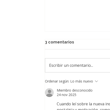
3 comentarios
Escribir un comentario...
Club Deportivo
Ordenar según:
Lo más nuevo
Universidad Católica abre
inscripciones para el Itaú
Miembro desconocido
24 nov 2025
IRONMAN 70.3 Pucón 2027
Cuando leí sobre la nueva in
nostalgia y motivación, como