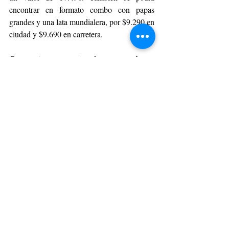
encontrar en formato combo con papas 
grandes y una lata mundialera, por $9.290 en 
ciudad y $9.690 en carretera.
Con esta propuesta, la marca busca 
acompañar la cuenta regresiva al torneo 
deportivo más esperado, no solo desde las 
actividades de intercambio, sino también 
desde una oferta pensada para quienes ya 
viven el ambiente futbolero en sus pausas, 
viajes o encuentros de fin de semana.
Así, entre repetidas, sobres y desafíos de 
dominadas, Pronto Copec se suma este fin 
de semana a la fiebre por completar el álbum 
del Mundial, un fenómeno que ya comenzó a 
instalarse en kioskos, colegios, oficinas y 
grupos de WhatsApp en todo el país.