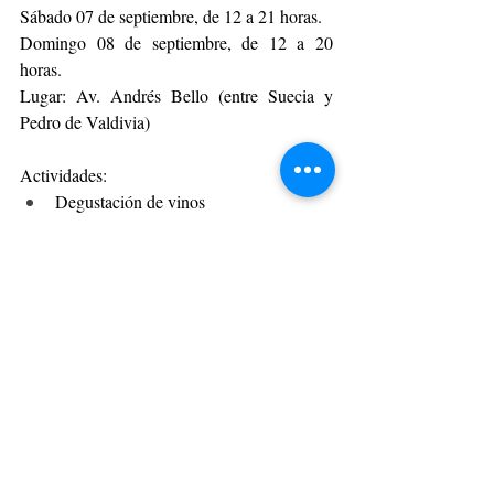
Sábado 07 de septiembre, de 12 a 21 horas.
Domingo 08 de septiembre, de 12 a 20 
horas.
Lugar: Av. Andrés Bello (entre Suecia y 
Pedro de Valdivia) 
Actividades: 
Degustación de vinos
Venta de Vinos
Música en Vivo
Más de 50 viñas participantes.
Stands de emprendedores, foodtrucks y 
artesanos.
Minisitio para compra de copas:
https://home.enoticket.cl/es/eventos/vinos-de-
chile-dia-del-vino