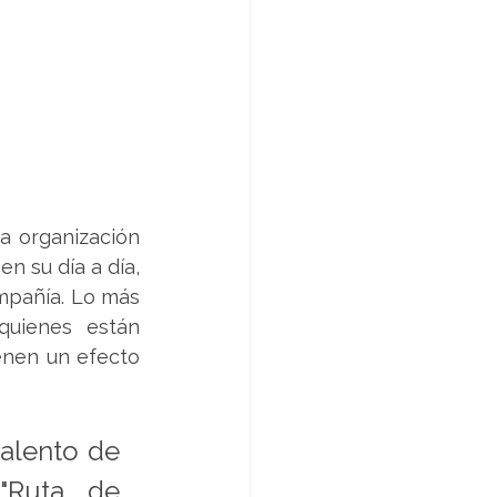
a organización 
 su día a día, 
pañía. Lo más 
uienes están 
enen un efecto 
alento de 
Ruta de 