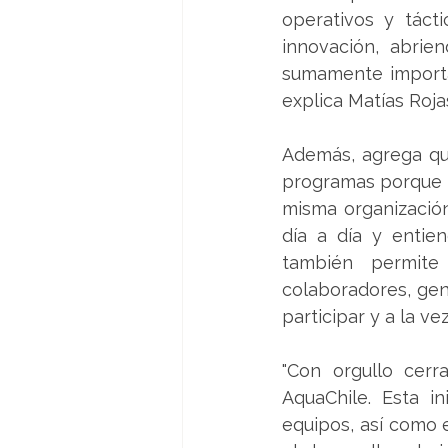
operativos y táct
innovación, abrie
sumamente importan
explica Matías Roja
Además, agrega que
programas porque m
misma organización
día a día y entien
también permite
colaboradores, ge
participar y a la v
"Con orgullo cer
AquaChile. Esta in
equipos, así como 