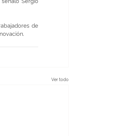
 señaló Sergio 
rabajadores de 
nnovación.
Ver todo