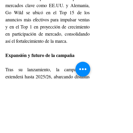
mercados clave como EE.UU. y Alemania, 
Go Wild se ubicó en el Top 15 de los 
anuncios más efectivos para impulsar ventas 
y en el Top 1 en proyección de crecimiento 
en participación de mercado, consolidando 
así el fortalecimiento de la marca.
Expansión y futuro de la campaña
Tras su lanzamiento, la campaña se 
extenderá hasta 2025/26, abarcando distintas 
disciplinas deportivas como el básquetbol y 
el fútbol, y aprovechando eventos deportivos 
globales clave. Además, PUMA reforzará el 
mensaje de Go Wild a través de una serie de 
contenidos donde sus embajadores 
compartirán historias inspiradoras.