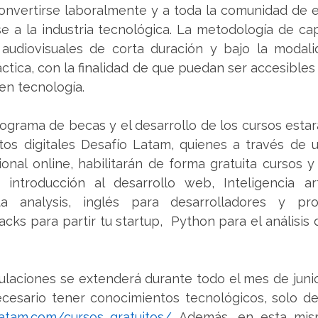
onvertirse laboralmente y a toda la comunidad de e
e a la industria tecnológica. La metodología de cap
audiovisuales de corta duración y bajo la modal
ctica, con la finalidad de que puedan ser accesibles 
en tecnología.
ograma de becas y el desarrollo de los cursos estará
os digitales Desafío Latam, quienes a través de u
nal online, habilitarán de forma gratuita cursos y t
introducción al desarrollo web, Inteligencia artif
ta analysis, inglés para desarrolladores y prof
acks para partir tu startup,  Python para el análisis 
ulaciones se extenderá durante todo el mes de junio
ecesario tener conocimientos tecnológicos, solo deb
olatam.com/cursos_gratuitos/
 Además, en esta mism