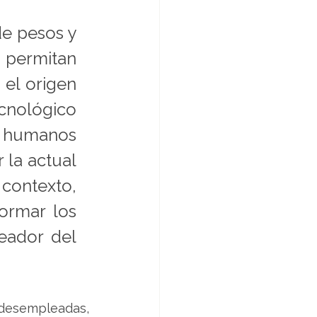
e pesos y 
 permitan 
 el origen 
cnológico 
humanos 
 la actual 
contexto, 
rmar los 
eador del 
desempleadas, 