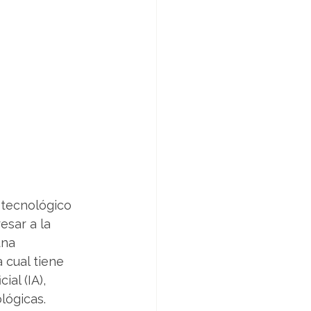
 tecnológico 
esar a la 
una 
a cual tiene 
al (IA), 
lógicas.