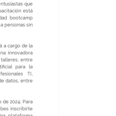
ntusiastas que 
acitación está 
idad bootcamp 
a personas sin 
 a cargo de la 
na innovadora 
alleres, entre 
icial para la 
esionales TI, 
de datos, entre 
 de 2024. Para 
es inscribirte 
a plataforma 