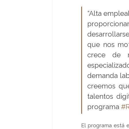
“Alta empleab
proporcionar
desarrollarse
que nos moti
crece de m
especializado
demanda labo
creemos que
talentos dig
programa 
#R
El programa está 