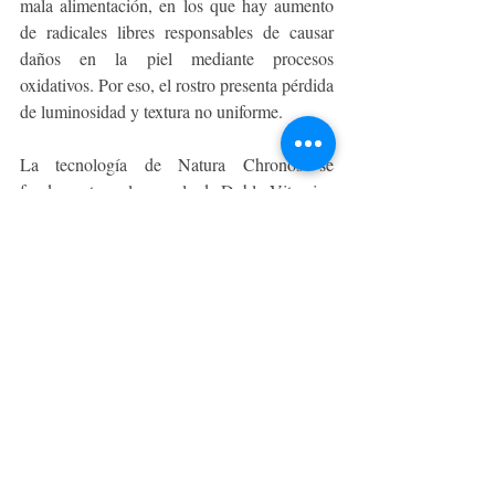
mala alimentación, en los que hay aumento 
de radicales libres responsables de causar 
daños en la piel mediante procesos 
oxidativos. Por eso, el rostro presenta pérdida 
de luminosidad y textura no uniforme.
La tecnología de Natura Chronos se 
fundamenta en la mezcla de Doble Vitamina 
C, con una concentración del 15% en la 
fórmula, y el exclusivo complejo antioxidante 
compuesto por extractos de Ingá, Açaí y 
Cacao. Esta combinación estimula los 
mecanismos antioxidantes, ofreciendo 
resultados inmediatos. Este sérum se destaca 
por su textura fluida y de rápida absorción, 
algo difícil de encontrar en un producto con 
vitamina C, convirtiéndolo en el ideal para 
pieles oleosas. Además, proporciona 
uniformidad, luminosidad y nutrición 