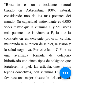
"Bioxantin es un antioxidante natural 
basado en Astaxantina 100% natural, 
considerado uno de los más potentes del 
mundo. Su capacidad antioxidante es 6.000 
veces mayor que la vitamina C y 550 veces 
más potente que la vitamina E, lo que lo 
convierte en un excelente protector celular, 
mejorando la nutrición de la piel, la visión y 
la salud cognitiva. Por otro lado, C-Pure es 
una avanzada fórmula de colágeno 
hidrolizado con cinco tipos de colágeno que 
fortalecen la piel, las articulaciones y los 
tejidos conectivos, con vitamina C, la cual 
favorece una mejor absorción del colágeno. 
Juntos, estos suplementos ofrecen una 
solución integral para combatir el 
envejecimiento y mantener la funcionalidad 
del cuerpo a lo largo del tiempo", destaca 