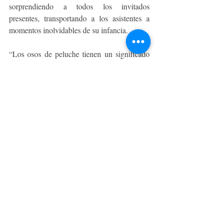
sorprendiendo a todos los invitados 
presentes, transportando a los asistentes a 
momentos inolvidables de su infancia.
“Los osos de peluche tienen un significado 
emocional profundo. Desde la psicología 
representan contención y apego en la niñez, 
y de adultos nos conectan con nuestro niño 
interior. Queremos devolverles a las personas 
este símbolo tan especial”, destacó Pilar 
Barriga, gerente de marketing corporativo de 
Ripley.
El osito Ripley estará disponible en todas las 
tiendas Ripley esta Navidad, invitando a las 
familias a revivir sus recuerdos y crear 
nuevos.