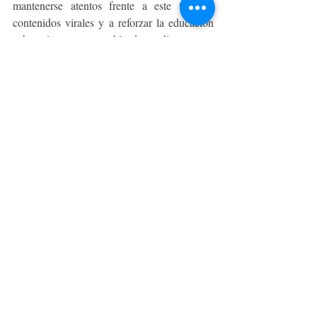
mantenerse atentos frente a este tipo de 
contenidos virales y a reforzar la educación 
sobre el uso responsable de medicamentos, 
evitando su consumo sin supervisión.
En Clínica INDISA, el equipo de medicina 
crítica cuenta con equipos especializados y 
capacidad resolutiva para el diagnóstico y 
manejo oportuno para la prevención, 
diagnóstico y tratamiento oportuno de 
intoxicaciones por fármacos y otras 
emergencias médicas de alta complejidad.
TENDENCIAS