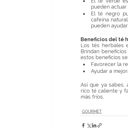
El té verde e
pueden actuar 
El té negro p
cafeína natura
pueden ayudar a
Beneficios del té 
Los tés herbales e
Brindan beneficios 
estos beneficios s
Favorecer la re
Ayudar a mejora
Así que ya sabes, 
rico té caliente y 
más fríos.
GOURMET