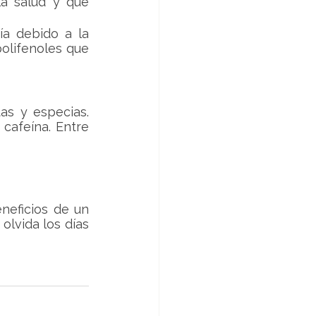
a salud y que 
a debido a la 
olifenoles que 
as y especias. 
cafeína. Entre 
eficios de un 
lvida los días 