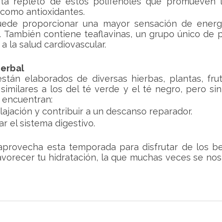
stá repleto de estos polifenoles que promueven l
como antioxidantes.
uede proporcionar una mayor sensación de energí
l. También contiene teaflavinas, un grupo único de p
 la salud cardiovascular.
herbal
stán elaborados de diversas hierbas, plantas, frut
similares a los del té verde y el té negro, pero sin 
e encuentran:
lajación y contribuir a un descanso reparador.
r el sistema digestivo.
aprovecha esta temporada para disfrutar de los ben
favorecer tu hidratación, la que muchas veces se nos o