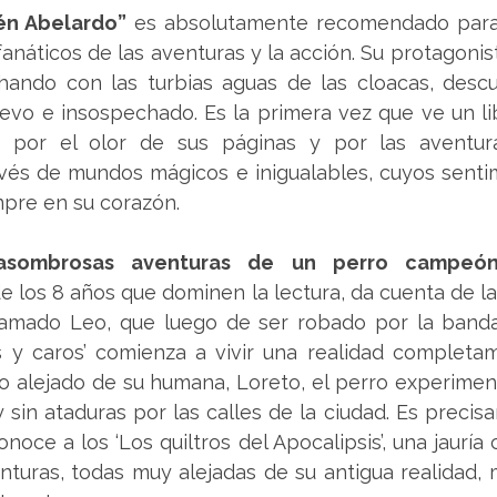
rén Abelardo”
 es absolutamente recomendado para 
fanáticos de las aventuras y la acción. Su protagonist
hando con las turbias aguas de las cloacas, descu
o e insospechado. Es la primera vez que ve un libr
o por el olor de sus páginas y por las aventur
vés de mundos mágicos e inigualables, cuyos sentim
pre en su corazón.
 asombrosas aventuras de un perro campeón
los 8 años que dominen la lectura, da cuenta de la
amado Leo, que luego de ser robado por la banda d
 y caros’ comienza a vivir una realidad completam
o alejado de su humana, Loreto, el perro experimen
y sin ataduras por las calles de la ciudad. Es precis
oce a los ‘Los quiltros del Apocalipsis’, una jauría c
nturas, todas muy alejadas de su antigua realidad, 