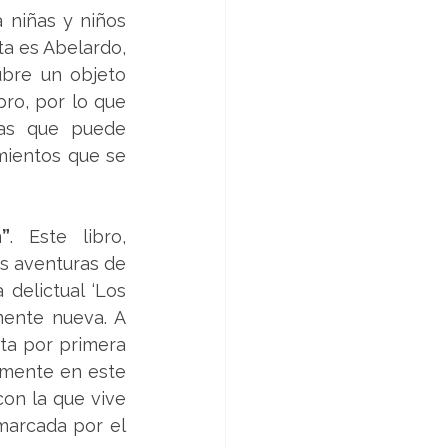
niñas y niños 
a es Abelardo, 
bre un objeto 
o, por lo que 
as que puede 
ientos que se 
”
. Este libro, 
s aventuras de 
elictual ‘Los 
ente nueva. A 
ta por primera 
amente en este 
on la que vive 
marcada por el 