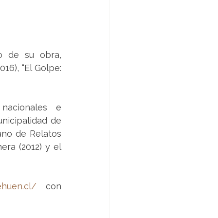
o de su obra, 
6), “El Golpe: 
nacionales e 
nicipalidad de 
no de Relatos 
ra (2012) y el 
ehuen.cl/
  con 