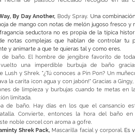
Way, By Day Another, 
Body Spray. 
Una combinación
hoja de mango con notas de melón jugoso fresco y 
 fragancia seductora no es propia de la típica histor
e notas complejas que hablan de controlar tu pr
te y animarte a que te quieras tal y como eres.
 de baño. El hombre de jengibre favorito de toda
vuelto una imperdible burbuja de baño gracia
e Lush y Shrek. "¿Tú conoces a Pin Pon? Un muñec
ava la carita ¡con agua y con jabón!" Gracias a Gingy, 
es de limpieza y burbujas cuando te metas en la 
ión limitada.
 de baño. Hay días en los que el cansancio est
atalla. Convierte, entonces la hora del baño en 
ste noble corcel con aroma a gofre. 
minty Shrek Pack, 
Mascarilla facial y corporal.
Es v