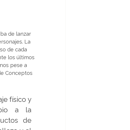
ba de lanzar 
rsonajes. La 
oso de cada 
te los últimos 
rnos pese a 
 de Conceptos 
e físico y 
io a la 
ctos de 