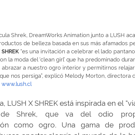
lícula Shrek, DreamWorks Animation junto a LUSH aca
roductos de belleza basada en sus más afamados pe
 SHREK
 “es una invitación a celebrar el lado pantan
on la moda del ‘clean girl’ que ha predominado duran
abrazar a nuestro ogro interior y permitirnos relaja
 que nos persiga”, explicó Melody Morton, directora
 
www.lush.cl
, LUSH X SHREK está inspirada en el “viaj
 de Shrek, que va del odio prop
ción como ogro. Una gama de produ