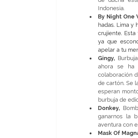
Indonesia.
By Night One 
hadas. Lima y 
crujiente. Esta
ya que escond
apelar a tu men
Gingy, 
Burbuja
ahora se ha 
colaboración d
de cartón. Se l
esperan monton
burbuja de edic
Donkey, 
Bomba
ganarnos la b
aventura con e
Mask Of Magna