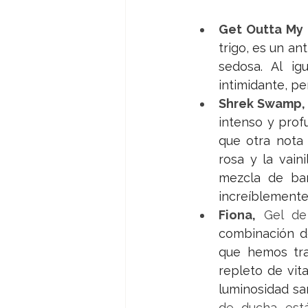
Get Outta My
trigo, es un an
sedosa. Al ig
intimidante, pe
Shrek Swamp,
intenso y prof
que otra nota 
rosa y la vain
mezcla de bar
increíblemente
Fiona, 
Gel de
combinación d
que hemos tra
repleto de vit
luminosidad sa
de ducha está