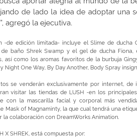
busca aportar alegría al mundo de la bel
ejando de lado la idea de adoptar una s
, agregó la ejecutiva.
 -de edición limitada- incluye el Slime de ducha 
e baño Shrek Swamp y el gel de ducha Fiona, co
s, así como los aromas favoritos de la burbuja Ging
 Night One Way, By Day Another, Body Spray insignia
os se venderán exclusivamente por internet, de ig
ran visitar las tiendas de LUSH -en los principales 
e con la mascarilla facial y corporal más vendid
 de Mask of Magnaminty, la que cual tendrá una etique
r la colaboración con DreamWorks Animation.
SH X SHREK, está compuesta por: