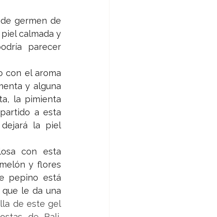
 de germen de 
 piel calmada y 
odría parecer 
 con el aroma 
enta y alguna 
a, la pimienta 
partido a esta 
ejará la piel 
losa con esta 
elón y flores 
e pepino está 
 que le da una 
lla de este gel 
stas de Bali, 