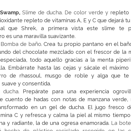
 Swamp, 
Slime de ducha.
De color verde y r
epleto
tioxidante repleto de vitaminas A, E y C que dejará tu
ual que Shrek, a primera vista este slime te p
ro es una maravilla suavizante
.
 
Bomba de baño.
Crea tu propio pantano en el baño
undo del chocolate mezclado con el frescor de la m
especiada, todo aquello gracias a la menta piperit
illa. Embárrate hasta las cejas y sácale el máximo 
ro de rhassoul, musgo de roble y alga que te d
 suave y consentida.
 ducha. 
Prepárate para una experiencia ogrovil
e cuento de hadas con notas de manzana verde, m
nsformado en un gel de ducha. El jugo fresco d
amina C y refresca y calma la piel al mismo tiempo
na y radiante, la de una ogresa enamorada.
 La bote
 hecha de plástico reciclado recogido en las co