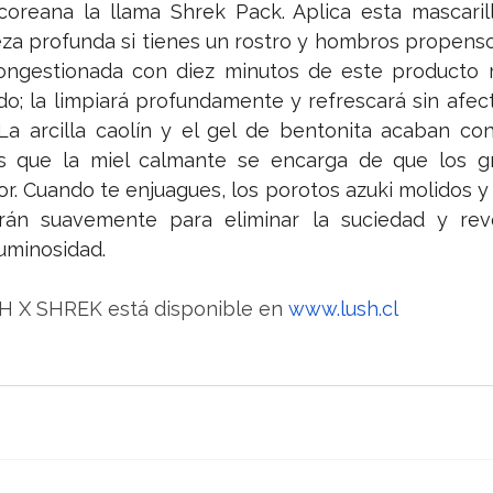
oreana la llama Shrek Pack. Aplica esta mascaril
eza profunda si tienes un rostro y hombros propensos
congestionada con diez minutos de este producto mu
o; la limpiará profundamente y refrescará sin afect
 La arcilla caolín y el gel de bentonita acaban co
as que la miel calmante se encarga de que los g
. Cuando te enjuagues, los porotos azuki molidos y l
arán suavemente para eliminar la suciedad y reve
uminosidad. 
H X SHREK está disponible en 
www.lush.cl