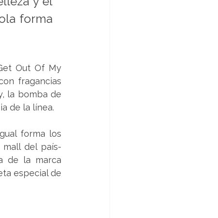
leza y el 
ola forma 
Get Out Of My 
n fragancias 
y, la bomba de 
 de la línea.
ual forma los 
mall del país- 
a de la marca 
ta especial de 