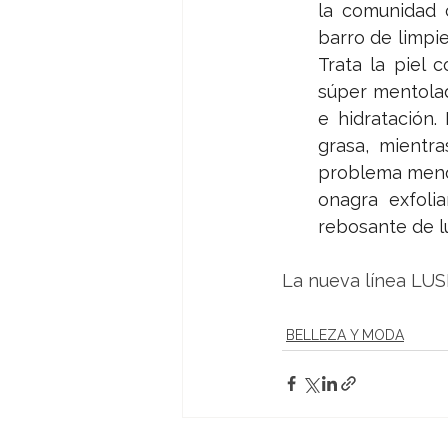
la comunidad c
barro de limpi
Trata la piel 
súper mentolad
e hidratación.
grasa, mientr
problema menor
onagra exfoli
rebosante de l
La nueva línea LUS
BELLEZA Y MODA