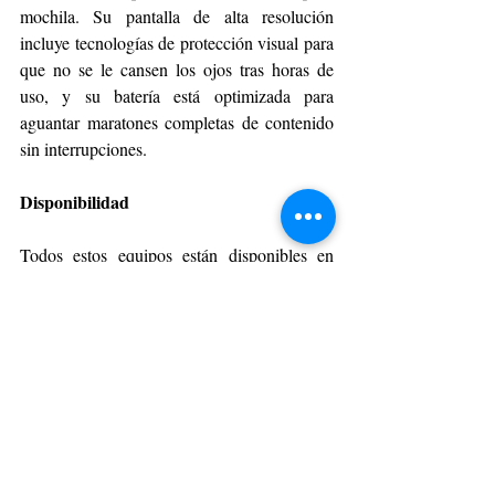
mochila. Su pantalla de alta resolución 
incluye tecnologías de protección visual para 
que no se le cansen los ojos tras horas de 
uso, y su batería está optimizada para 
aguantar maratones completas de contenido 
sin interrupciones.
Disponibilidad
Todos estos equipos están disponibles en 
www.honorstore.cl
 y en las principales 
tiendas de retail del país. Este Día del Padre, 
regala tecnología que simplifique su día a 
día.
Para más información sobre estos modelos y 
el ecosistema HONOR, visita 
www.honorstore.cl
.
DÍA DEL PADRE