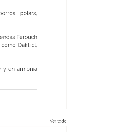
rros, polars, 
endas Ferouch 
omo Dafiti.cl, 
 y en armonía 
Ver todo