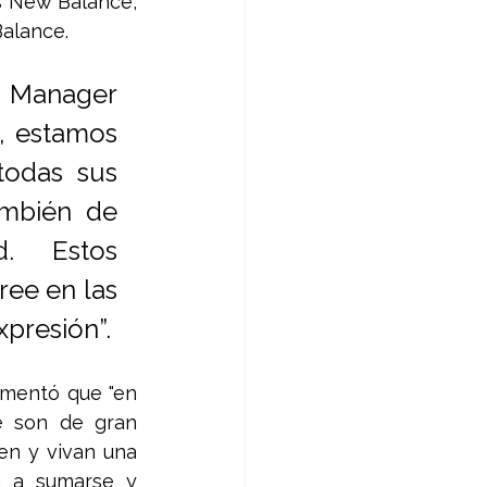
s New Balance, 
Balance.
g Manager 
 estamos 
odas sus 
mbién de 
. Estos 
ee en las 
presión”.
mentó que "en 
 son de gran 
en y vivan una 
n a sumarse y 