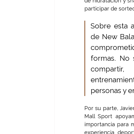
de hidratación y sn
participar de sort
Sobre esta a
de New Bala
comprometid
formas. No 
compartir,
entrenamient
personas y e
Por su parte, Javi
Mall Sport apoya
importancia para m
experiencia depor