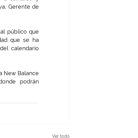
va, Gerente de 
l público que 
dad que se ha 
l calendario 
da New Balance 
donde podrán 
Ver todo