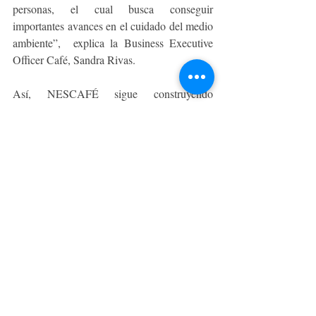
personas, el cual busca conseguir 
importantes avances en el cuidado del medio 
ambiente”,  explica la Business Executive 
Officer Café, Sandra Rivas.
Así, NESCAFÉ sigue construyendo 
fuertemente su propósito, integrando el valor 
del respeto en todo lo que hace. Se cultiva, 
produce y se envasa el café con respeto, 
hasta llegar a la taza en cada hogar del país, 
pero además se impulsan las mañanas e 
inspira a las personas a crear su propio 
mundo.
GOURMET
Entradas recientes
Ver todo