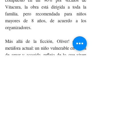
Vitacura, la obra está dirigida a toda la 
familia, pero recomendada para niños 
mayores de 8 años, de acuerdo a los 
organizadores.
Más allá de la ficción, Oliver! es una 
metáfora actual: un niño vulnerable en busca 
de amor y acogida, reflejo de lo que viven 
muchas familias en cuidados paliativos.
Cabe destacar que el musical contará en su 
primera función, del día viernes 10, con la 
animación de Angélica Castro y José Miguel 
Viñuela.
Funciones
Colegio San Benito, Parque Antonio 
Rabat 6150, Vitacura (Santa María de 