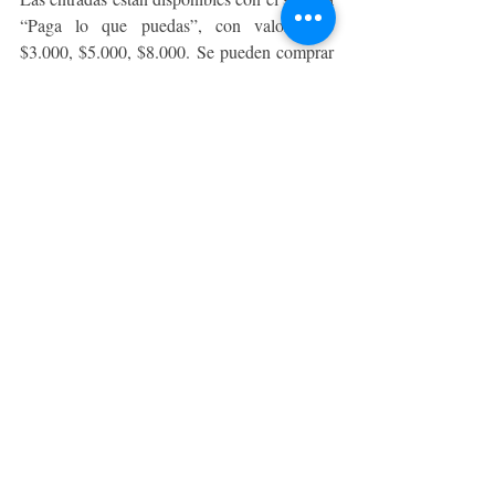
“Paga lo que puedas”, con valores de 
$3.000, $5.000, $8.000. Se pueden comprar 
en 
https://ticketplus.cl/events/maneras-de-re-
existir-colectivo-la-vitrina-plataforma-
bastarda-chile
Ficha Artística
Concepto: Colectivo Danza La Vitrina 
/Plataforma Bastarda.
Dirección: Tania Rojas Benvenuto.
Asesoría Teórica: Pablo Cabrera Pérez.
Performers: Javiera Sanhueza, Exequiel 
Gómez, Magnus Rasmussen, Andrés 
Millalonco, Francisca Gazitúa, Kamille 
Gutiérrez y Javier Muñoz.
Gestión y Producción: Murielle Rojas.
Universo sonoro: Loreto Ríos.
Diseño Lumínico: José Palma.