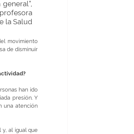
general”, 
rofesora 
e la Salud 
el movimiento 
a de disminuir 
actividad?
rsonas han ido 
da presión. Y 
n una atención 
, al igual que 