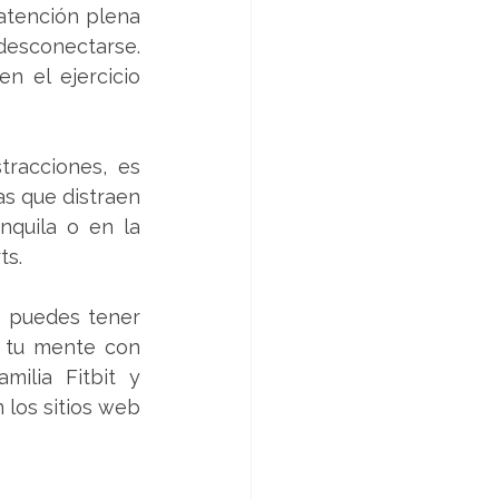
 atención plena 
desconectarse. 
 el ejercicio 
tracciones, es 
as que distraen 
quila o en la 
ts.
 puedes tener 
r tu mente con 
ilia Fitbit y 
 los sitios web 