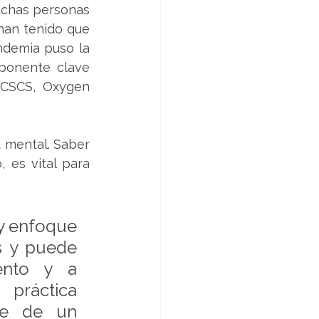
uchas personas 
an tenido que 
demia puso la 
ponente clave 
 CSCS, Oxygen 
 mental. Saber 
es vital para 
y enfoque 
s y puede 
ento y a 
ráctica 
te de un 