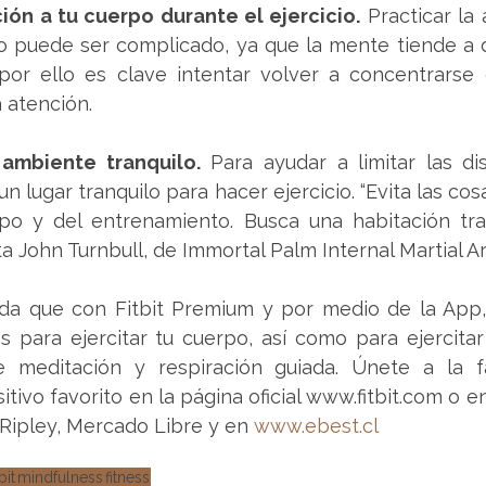
nción a tu cuerpo durante el ejercicio.
 Practicar la
io puede ser complicado, ya que la mente tiende a 
or ello es clave intentar volver a concentrarse en
 atención.
 ambiente tranquilo.
 Para ayudar a limitar las dis
n lugar tranquilo para hacer ejercicio. “Evita las cos
po y del entrenamiento. Busca una habitación tran
a John Turnbull, de Immortal Palm Internal Martial Ar
rda que con Fitbit Premium y por medio de la App,
s para ejercitar tu cuerpo, así como para ejercita
e meditación y respiración guiada. Únete a la fam
tivo favorito en la página oficial www.fitbit.com o en
, Ripley, Mercado Libre y en 
www.ebest.cl
tbit
mindfulness
fitness