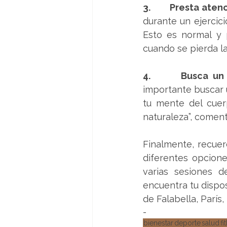
3.       Presta ate
durante un ejercic
Esto es normal y p
cuando se pierda la
4.       Busca un
importante buscar u
tu mente del cuer
naturaleza”, coment
Finalmente, recue
diferentes opcione
varias sesiones d
encuentra tu disposi
de Falabella, París
-          
bienestar
deporte
salud
fi