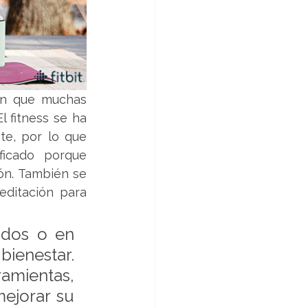
en que muchas 
fitness se ha 
e, por lo que 
ficado porque 
ón. También se 
ditación para 
ados o en 
enestar. 
ientas, 
ejorar su 