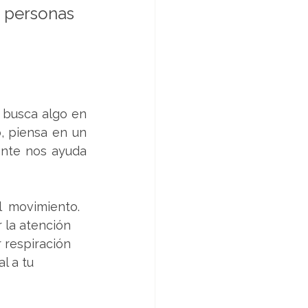
 personas 
busca algo en 
 piensa en un 
ente nos ayuda 
  movimiento. 
 la atención 
r respiración 
l a tu 