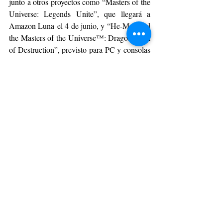
junto a otros proyectos como “Masters of the 
Universe: Legends Unite”, que llegará a 
Amazon Luna el 4 de junio, y “He-Man and 
the Masters of the Universe™: Dragon Pearl 
of Destruction”, previsto para PC y consolas 
a finales de año.
Con esta nueva entrega móvil, Mattel amplía 
el universo de Eternia más allá de la gran 
pantalla y las consolas, llevando la acción 
directamente al bolsillo de los fans.
PEQUEÑO MUNDO
Entradas recientes
Ver todo