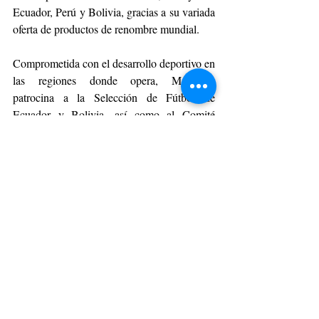
Ecuador, Perú y Bolivia, gracias a su variada 
oferta de productos de renombre mundial.
Comprometida con el desarrollo deportivo en 
las regiones donde opera, Marathon 
patrocina a la Selección de Fútbol de 
Ecuador y Bolivia, así como al Comité 
Olímpico Ecuatoriano. Adicionalmente, es el 
sponsor de destacados clubes de futbol 
profesional como Independiente del Valle, 
Barcelona de Guayaquil y Universitario de 
Deportes.
En Chile, Marathon ya ha establecido su 
presencia como sponsor del club de fútbol 
Huachipato, actual campeón del Torneo 
Nacional. Recientemente, ha anunciado 
vínculos con la Selección de Rugby 