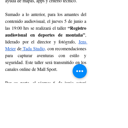
ayuda de mapas, apps y criterio técnico.
Sumado a lo anterior, para los amantes del 
contenido audiovisual, el jueves 5 de junio a 
“Registro 
las 19:00 hrs se realizará el taller 
audiovisual en deportes de montaña”
, 
liderado por el director y fotógrafo, 
Jens 
Meier
 de
 Tada Studio,
 con recomendaciones 
para capturar aventuras con estilo y 
seguridad. Este taller será transmitido en los 
canales online de Mall Sport.
Por su parte, el viernes 6 de junio estará 
dedicado a la inclusión y la formación 
profesional. A las 18:00 horas, el esquiador, 
 Martín Oliger
 presentará la charla 
“Acercando el ski a más personas: el 
trabajo de la fundación 
Chilesquia
”
, 
donde dará a conocer las iniciativas que 