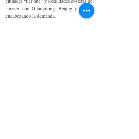
ciudades “tier one” y localidades costeras del 
sureste, con Guangdong, Beijing y Jiangsu 
encabezando la demanda.
Para seguir ampliando la promoción de vinos 
en el mercado, el 21 de junio, ProChile 
Beijing realizará una cata magistral dirigida 
específicamente al público profesional de las 
plataformas de comercio electrónico.
GOURMET
Entradas recientes
Ver todo