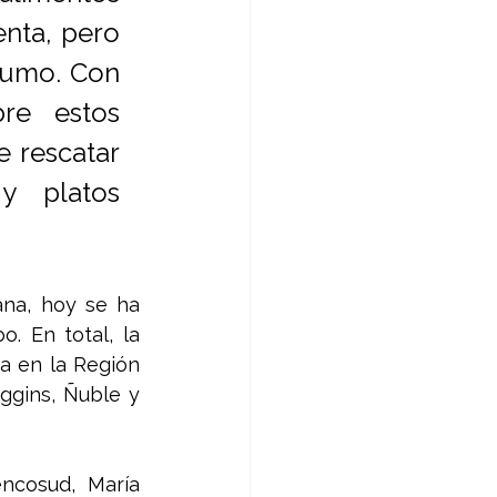
nta, pero 
umo. Con 
e estos 
 rescatar 
y platos 
na, hoy se ha 
. En total, la 
a en la Región 
ggins, Ñuble y 
ncosud, María 