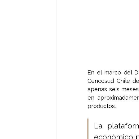
En el marco del Dí
Cencosud Chile des
apenas seis meses 
en aproximadament
productos.
La platafor
económico pa