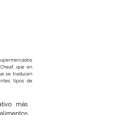
Supermercados 
Cheaf, que en 
e se traducen 
tes tipos de 
tivo más 
alimentos 