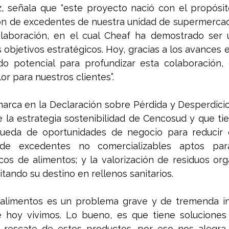
 señala que “este proyecto nació con el propósito 
ón de excedentes de nuestra unidad de supermercado
laboración, en el cual Cheaf ha demostrado ser un
 objetivos estratégicos. Hoy, gracias a los avances 
 potencial para profundizar esta colaboración, 
or para nuestros clientes”.
marca en la Declaración sobre Pérdida y Desperdicio
 la estrategia sostenibilidad de Cencosud y que tie
queda de oportunidades de negocio para reducir e
 de excedentes no comercializables aptos pa
os de alimentos; y la valorización de residuos org
vitando su destino en rellenos sanitarios.
 alimentos es un problema grave y de tremenda inc
ue hoy vivimos. Lo bueno, es que tiene soluciones 
 rescate de estos productos, por eso nos alegra 