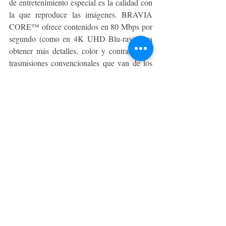
de entretenimiento especial es la calidad con 
la que reproduce las imágenes. BRAVIA 
CORE™ ofrece contenidos en 80 Mbps por 
segundo (como en 4K UHD Blu-ray) para 
obtener más detalles, color y contraste que 
trasmisiones convencionales que van de los 
15 a los 25 Mbps.
Asimismo, la nueva línea de BRAVIA XR 
2023 viene equipada con la interfaz Google 
TV con múltiples aplicaciones y 
suscripciones organizadas con base en las 
preferencias del usuario. Incluso, permite 
realizas búsquedas o ejecutar comandos con 
la voz.
Para más información y disponibilidad de los 
televisores BRAVIA XR en Chile visita: