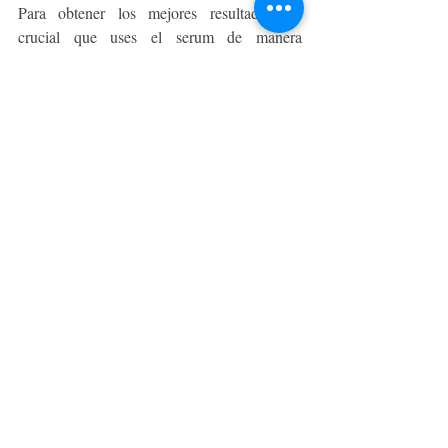
Para obtener los mejores resultados, es 
crucial que uses el serum de manera 
constante y sigas las instrucciones de 
aplicación.
Consejos de aplicación: Aplica el serum 
sobre la piel limpia y seca.Usa unas pocas 
gotas y distribúyelas uniformemente por el 
rostro y el cuello. 
Complementa con una crema hidratante y 
protector solar para maximizar los 
beneficios.
Con la línea Liftactiv de Vichy, puedes estar 
segura de que estás eligiendo productos 
respaldados por la ciencia y formulados para 
ofrecer resultados visibles.