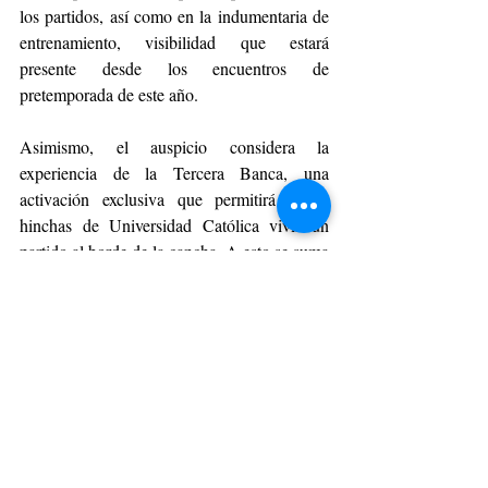
los partidos, así como en la indumentaria de 
entrenamiento, visibilidad que estará 
presente desde los encuentros de 
pretemporada de este año. 
Asimismo, el auspicio considera la 
experiencia de la Tercera Banca, una 
activación exclusiva que permitirá a los 
hinchas de Universidad Católica vivir un 
partido al borde de la cancha. A esto se suma 
la presencia de la marca en distintos espacios 
del Claro Arena, uno de los estadios más 
modernos y sustentable de Latinoamérica, 
consolidándose como un escenario clave 
para el despliegue de esta colaboración y 
reforzando el vínculo entre deporte, 
innovación y sostenibilidad.
A través de esta alianza, Leapmotor 