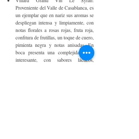
Villard Grand Vin Le Syrah: 
Proveniente del Valle de Casablanca, es 
un ejemplar que en nariz sus aromas se 
despliegan intensa y limpiamente, con 
notas florales a rosas rojas, fruta roja, 
confitura de frutillas, un toque de cuero, 
pimienta negra y notas anisadas. En 
boca presenta una complejidad muy 
interesante, con sabores lácticos, 
aromas refrescantes a pino y un 
equilibrado toque de vainilla, taninos 
finos, entrelazados en una suave textura 
y sabores a azúcar quemada que se 
disfrutan en el persistente final. 
Ahora, ¿con qué platos hace un match 
perfecto? Este ejemplar es tan versátil que se 
recomienda acompañar con carnes rojas, 
todo tipo de quesos, charcutería y vegetales 