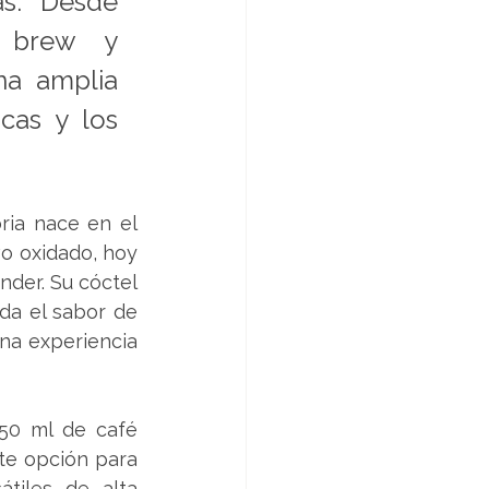
s. Desde 
 brew y 
a amplia 
as y los 
ia nace en el 
o oxidado, hoy 
der. Su cóctel 
a el sabor de 
na experiencia 
50 ml de café 
te opción para 
iles de alta 