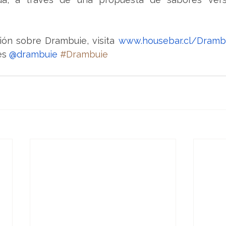
ón sobre Drambuie, visita 
www.housebar.cl/Dramb
es 
@drambuie
#Drambuie