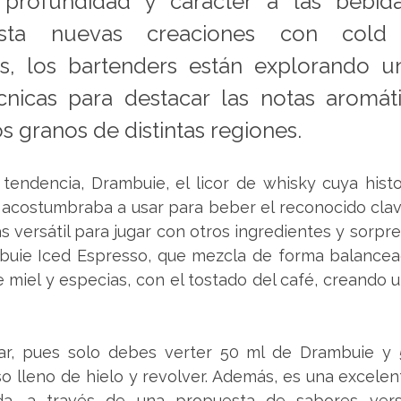
profundidad y carácter a las bebida
asta nuevas creaciones con cold
s, los bartenders están explorando un
nicas para destacar las notas aromátic
s granos de distintas regiones.
endencia, Drambuie, el licor de whisky cuya histor
e acostumbraba a usar para beber el reconocido clav
 versátil para jugar con otros ingredientes y sorpren
mbuie Iced Espresso, que mezcla de forma balancead
 miel y especias, con el tostado del café, creando u
rar, pues solo debes verter 50 ml de Drambuie y 
o lleno de hielo y revolver. Además, es una excelen
a, a través de una propuesta de sabores versát