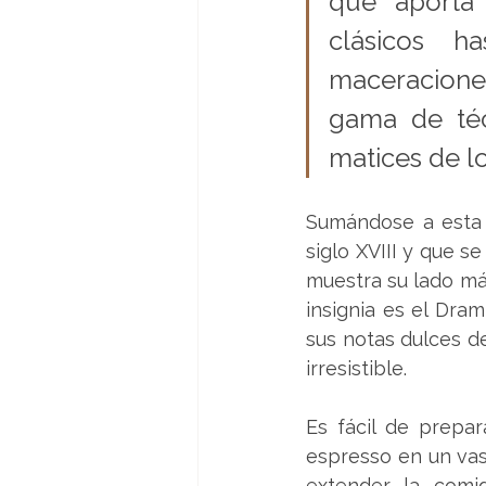
que aporta 
clásicos h
maceracione
gama de téc
matices de lo
Sumándose a esta t
siglo XVIII y que s
muestra su lado más
insignia es el Dra
sus notas dulces de
irresistible.
Es fácil de prepa
espresso en un vas
extender la comid