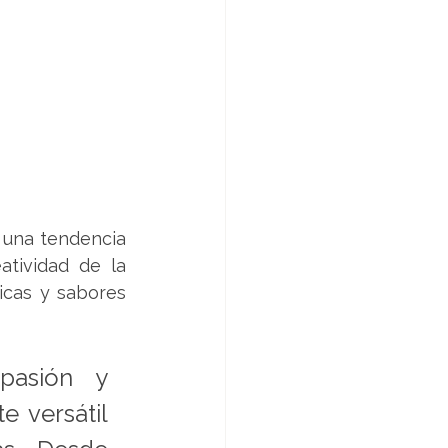
 una tendencia 
tividad de la 
icas y sabores 
asión y 
 versátil 